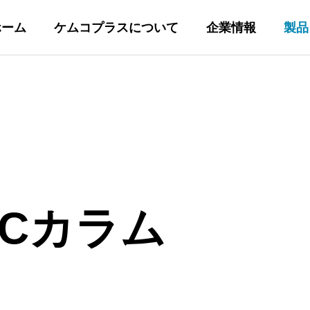
ホーム
ケムコプラスについて
企業情報
製品
コパックカラ
各社純正HPL
LCカラム
ム
columns
Genuine Columns