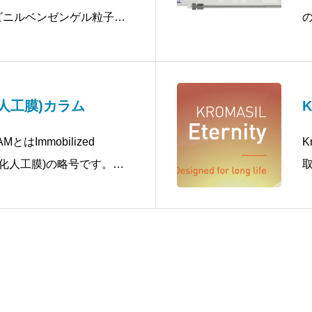
ビニルベンゼンゲル粒子
0Å推奨使用温度
定化人工膜)カラム
K
AMとはImmobilized
K
ane(固定化人工膜)の略号です。生
取
相表面は膜タンパク質に対
H