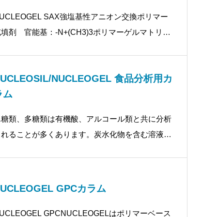
UCLEOGEL SAX強塩基性アニオン交換ポリマー
填剤 官能基：-N+(CH3)3ポリマーゲルマトリッ
ス：4級アミノ化PEI (ポリエチレンイミン) 粒子
：8
NUCLEOSIL/NUCLEOGEL 食品分析用カ
ラム
単糖類、多糖類は有機酸、アルコール類と共に分析
されることが多くあります。炭水化物を含む溶液の
分析はバイオケミストリー、医薬品その他の工業
(食料品、飲料等)で重要になっています。分子を立
体化学的
NUCLEOGEL GPCカラム
UCLEOGEL GPCNUCLEOGELはポリマーベース