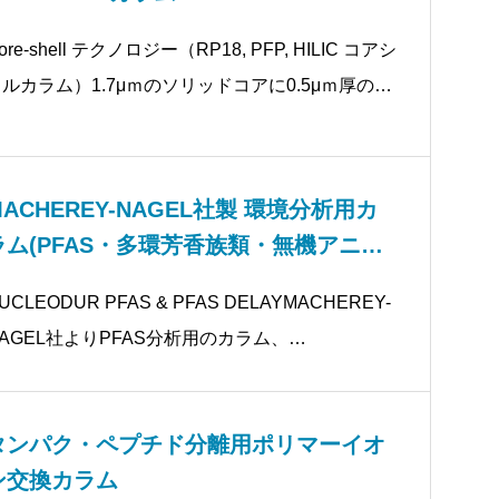
ore-shell テクノロジー（RP18, PFP, HILIC コアシ
ルカラム）1.7μｍのソリッドコアに0.5μｍ厚の多
孔質シリカ層を結合した粒子構造により、分析サン
MACHEREY-NAGEL社製 環境分析用カ
ラム(PFAS・多環芳香族類・無機アニオ
)
UCLEODUR PFAS & PFAS DELAYMACHEREY-
AGEL社よりPFAS分析用のカラム、
UCLEODUR PFAS, NUCLEODUR PFAS DELAY
カラムが
タンパク・ペプチド分離用ポリマーイオ
ン交換カラム