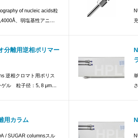
ography of nucleic acids粒
N
0,4000Å、弱塩基性アニオ
充
ク
径
バイオ分離用逆相ポリマー
lumns 逆相クロマト用ポリス
ル 粒子径：5, 8 μmポ
0,4000Å
分離用カラム
OA / SUGAR columnsスル
N