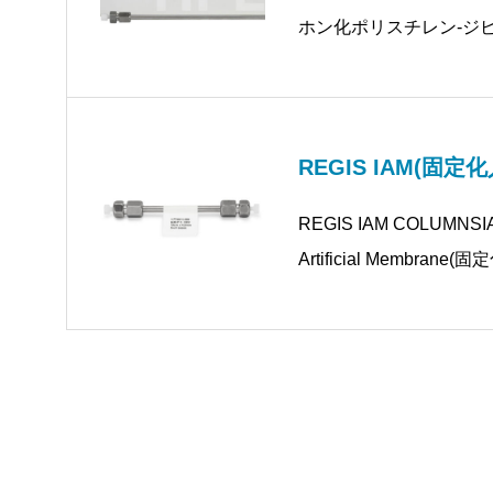
ホン化ポリスチレン-ジ
径：10μm 細孔径：10
REGIS IAM(固
REGIS IAM COLUMNSI
Artificial Membr
体細胞膜を模倣した固定
し