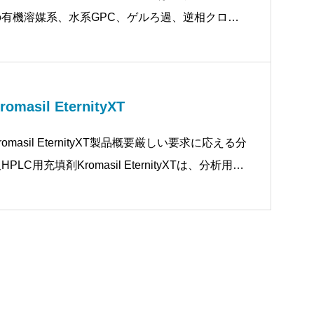
の有機溶媒系、水系GPC、ゲルろ過、逆相クロマ
トグラフィー、イオン交換クロマトグラフィー、ア
フィニティクロマトグラフ
romasil EternityXT
romasil EternityXT製品概要厳しい要求に応える分
HPLC用充填剤Kromasil EternityXTは、分析用
PLC充填剤として開発されたEternityの