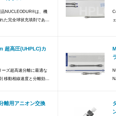
製品NUCLEODUR®は、機
C
れた完全球状充填剤であ
ェ
高純度シリカゲルを使用し
UR®を基材として数種
μm 超高圧(UHPLC)カ
ン
μmシリーズ超高速分離に最適な
N
填剤 移動相線速度と分離効率
N
N
核酸分離用アニオン交換