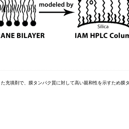
化した充填剤で、膜タンパク質に対して高い親和性を示すため膜