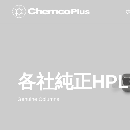
PRODUCT /
SERVICE
各社純正HP
ケム
製品・サービス一覧
ム
Genuine Columns
Chemcopak 