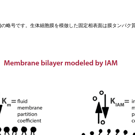
mbrane(固定化人工膜)の略号です。生体細胞膜を模倣した固定相表面