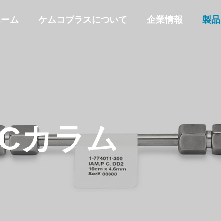
ホーム
ケムコプラスについて
企業情報
製品
LCカラム
コパックカラ
各社純正HPL
ム
columns
Genuine Columns