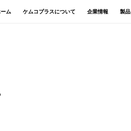
ホーム
ケムコプラスについて
企業情報
製品
コパックカラ
各社純正HPL
せ
ム
columns
Genuine Columns