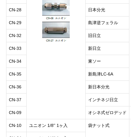
CN-28
日本分光
CN-29
島津逆フェラル
CN-32
旧日立
CN-33
新日立
CN-34
東ソー
CN-35
新島津LC-6A
CN-36
新日本分光
CN-37
インチネジ日立
CN-09
オシネ式ゼロデッド
9,
CN-10
ユニオン 1/8'' 1ヶ入
袋ナット式
5,