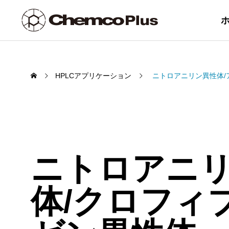
HPLCアプリケーション
ニトロアニリン異性体/
PRODUCT /
SERVICE
ケム
製品・サービス一覧
ニトロアニリ
ム
体/クロフィ
Chemcopak 