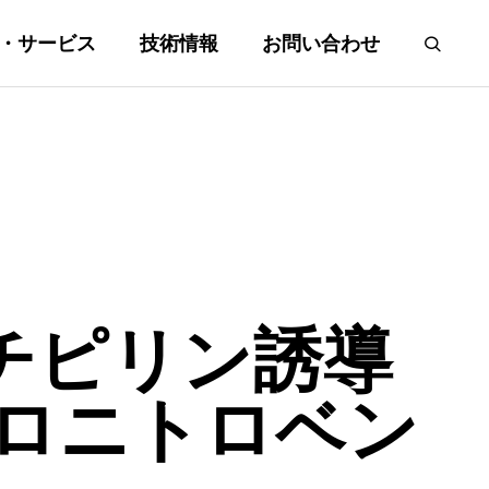
・サービス
技術情報
お問い合わせ
Cカラ
各社純正キラルカラ
チピリン誘導
ム
ロロニトロベン
Chiral Columns