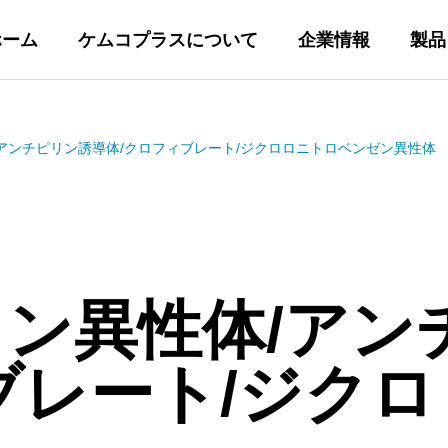
ホーム
ケムコプラスについて
企業情報
製品
アンチピリン誘導体/クロフィブレート/ジクロロニトロベンゼン異性体
コパックカラ
各社純正HPL
ン異性体/アン
ム
ブレート/ジク
columns
Genuine Columns